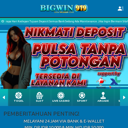
rapa Hari Kedepan Tujuan Deposit Semua Bank Sedang Ada Maintenance. Jika Ingin Bermain Silahkan De
TOGEL
SLOT
LIVE CASINO
SPORT
ARCADE
SABU
PEMBERITAHUAN PENTING!
MELAYANI 24 JAM VIA BANK & E-WALLET
MIN. DP IDR 10.000 & MIN. WD IDR 50.000