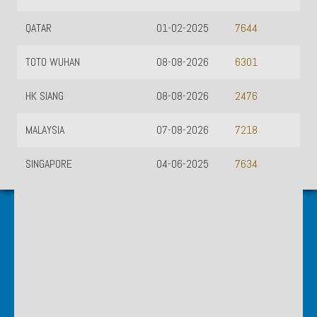
QATAR
01-02-2025
7644
TOTO WUHAN
08-08-2026
6301
HK SIANG
08-08-2026
2476
MALAYSIA
07-08-2026
7218
SINGAPORE
04-06-2025
7634