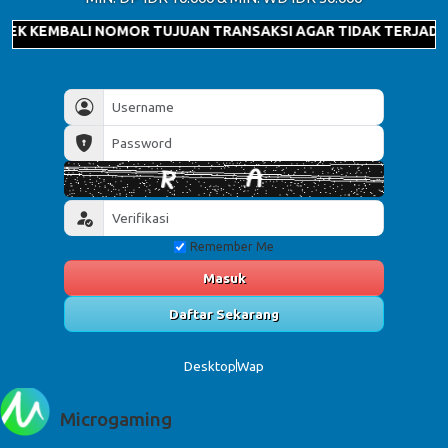
EK KEMBALI NOMOR TUJUAN TRANSAKSI AGAR TIDAK TERJADI 
Remember Me
Masuk
Daftar Sekarang
Desktop
Wap
Microgaming