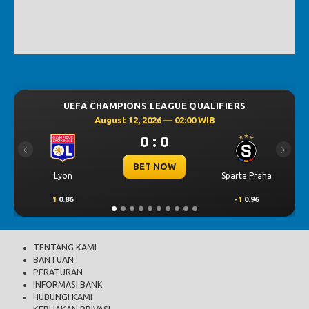
UEFA CHAMPIONS LEAGUE QUALIFIERS
August 12, 2026 — 02:00 WIB
0 : 0
Previous
Next
BET NOW
Lyon
Sparta Praha
1
0.86
-1
0.96
TENTANG KAMI
BANTUAN
PERATURAN
INFORMASI BANK
HUBUNGI KAMI