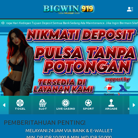
erapa Hari Kedepan Tujuan Deposit Semua Bank Sedang Ada Maintenance. Jika Ingin Bermain Silahkan D
TOGEL
SLOT
LIVE CASINO
SPORT
ARCADE
SABU
PEMBERITAHUAN PENTING!
MELAYANI 24 JAM VIA BANK & E-WALLET
MIN. DP IDR 10.000 & MIN. WD IDR 50.000