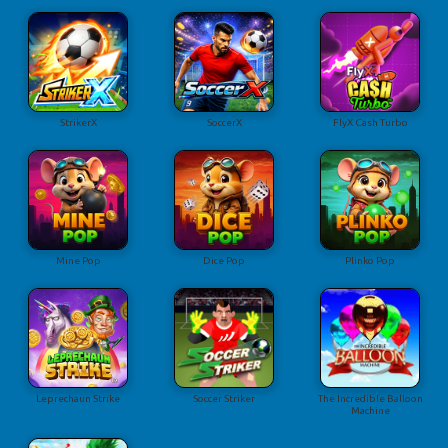
StrikerX
SoccerX
FlyX Cash Turbo
Mine Pop
Dice Pop
Plinko Pop
Leprechaun Strike
Soccer Striker
The Incredible Balloon
Machine