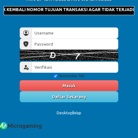
EK KEMBALI NOMOR TUJUAN TRANSAKSI AGAR TIDAK TERJADI K
Remember Me
Masuk
Daftar Sekarang
Desktop
Wap
Microgaming