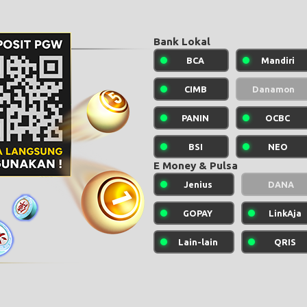
Bank Lokal
BCA
Mandiri
CIMB
Danamon
PANIN
OCBC
BSI
NEO
E Money & Pulsa
Jenius
DANA
GOPAY
LinkAja
Lain-lain
QRIS