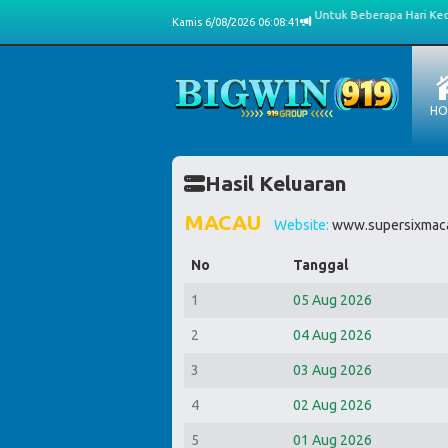
Sekilas Info, Untuk Beberapa Hari Kedepa
Kamis 6/08/2026 06:08:41
HO
Hasil Keluaran
MACAU
Website:
www.supersixmac
No
Tanggal
1
05 Aug 2026
2
04 Aug 2026
3
03 Aug 2026
4
02 Aug 2026
5
01 Aug 2026