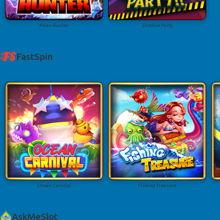
Alien Hunter
Zombie Party
FastSpin
Ocean Carnival
Fishing Treasure
AskMeSlot