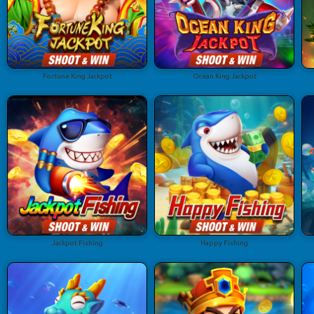
Fortune King Jackpot
Ocean King Jackpot
Jackpot Fishing
Happy Fishing