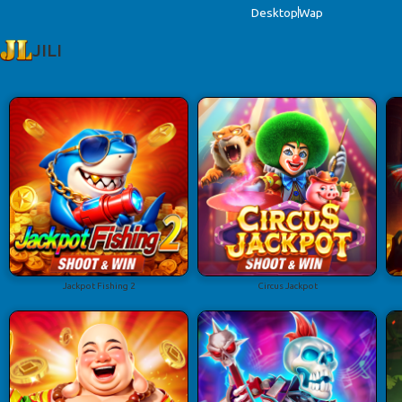
Desktop
Wap
JILI
Jackpot Fishing 2
Circus Jackpot